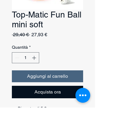
Top-Matic Fun Ball
mini soft
Prezzo
Prezzo
 29,40 € 
27,93 €
regolare
scontato
Quantità
*
Aggiungi al carrello
Acquista ora
Diametro di 5,8 cm
Fissato saldamente con un
cordone
Magnete nella palla