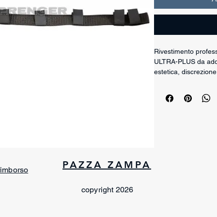
Rivestimento profess
ULTRA-PLUS da addes
estetica, discrezione
Questo copricollare 
collari aventi spesso
pratiche chiusure in
semplice anche succe
collare.
La struttura funzio
(“Sichtblende”) per 
look più pulito e disc
PAZZA ZAMPA
Dettagli tecnici
 rimborso
Rivestimento pro
Materiale: polipr
copyright 2026
Compatibile con 
Dimensioni: 40 c
Colore nero