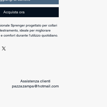
Acquista ora
ionale Sprenger progettato per collari
tramento, ideale per migliorare
 e comfort durante l’utilizzo quotidiano.
in polipropilene nero è compatibile con
re filo da 3,2 mm ed è dotato di
 velcro che consentono un’applicazione
ssivamente all’installazione del
na come schermatura visiva
collari da addestramento, offrendo un
reto.
Assistenza clienti
fessionale per collari ULTRA-PLUS
pazzazampa@hotmail.com
opilene
collari da 3,2 mm
m x 4 cm