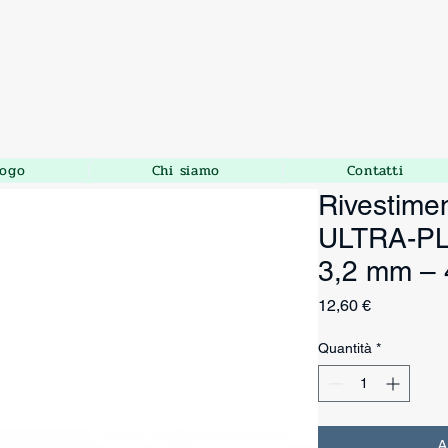
logo
Chi siamo
Contatti
Rivestimen
ULTRA-PLU
3,2 mm – 
Prezzo
12,60 €
Quantità
*
A