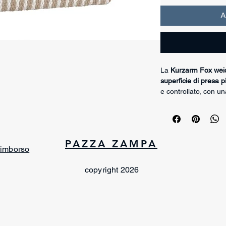
A
La
Kurzarm Fox wei
superficie di presa p
e controllato, con u
grazie alla sua
weic
chiusa
, per garantir
durante l’azione, e 
anteriore per limita
PAZZA ZAMPA
pulito il lavoro.
 rimborso
Sono presenti
anelli
alla
Konterarbeit
(lav
copyright 2026
esercizi tecnici dove
fondamentali. La ma
indossata
a sinistra
flessibilità operativa.
La nuova
3G Techno