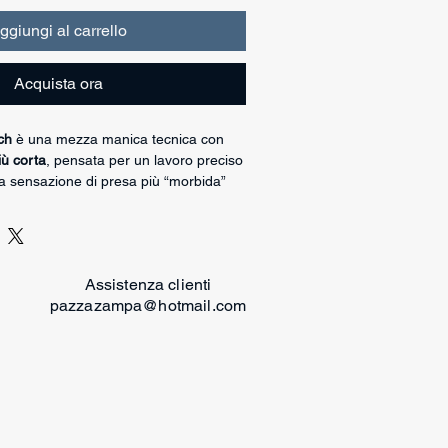
ggiungi al carrello
Acquista ora
ch
è una mezza manica tecnica con
iù corta
, pensata per un lavoro preciso
na sensazione di presa più “morbida”
he Ausführung
. La parte frontale è
e una struttura stabile e coerente
integra un
Auflaufstop
sulla bordatura
re lo scivolamento e mantenere più
Assistenza clienti
pazzazampa@hotmail.com
 per il guinzaglio
(Leinenringe) dedicati
oro di contrasto/controspinta), utili per
 la gestione della linea e il timing sono
nica è
ambidestra
: può essere
 o a destra
, offrendo la massima
logy
migliora la durata e aiuta a