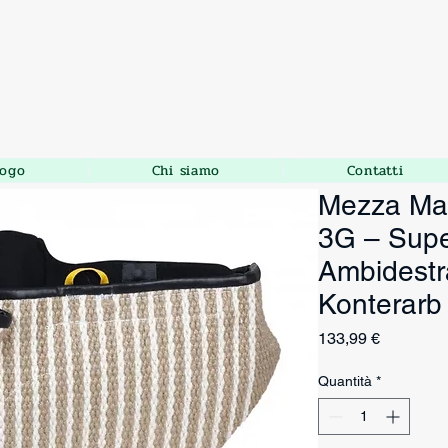
logo
Chi siamo
Contatti
Mezza Man
3G – Super
Ambidestra
Konterarb
Prezzo
133,99 €
Quantità
*