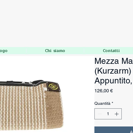
logo
Chi siamo
Contatti
Mezza Man
(Kurzarm)
Appuntito,
Prezzo
126,00 €
Quantità
*
A