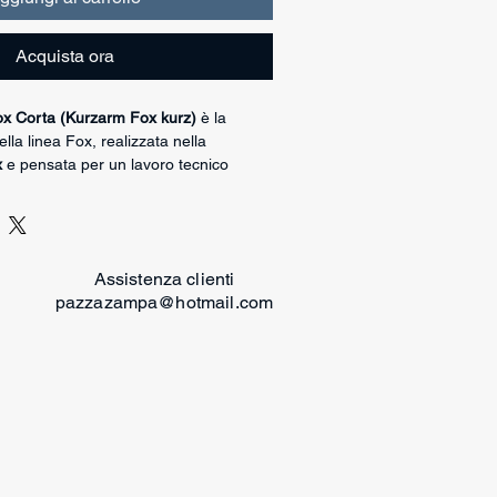
Acquista ora
x Corta (Kurzarm Fox kurz)
è la
lla linea Fox, realizzata nella
x
e pensata per un lavoro tecnico
llato
. Ha un
grado di durezza morbido
,
 approccio più fluido e una presa più
ta un
cuneo appuntito
(spitzer Keil) che
ssaggio pulito
nella morduta e
Assistenza clienti
l gesto.
pazzazampa@hotmail.com
ndicata come
braccio da trasporto per
unde)
e come strumento di transizione
o (Beißkissen)
alla mezza manica:
 gradualmente il lavoro verso una
accio” senza forzare il cane né
 non adatte alla sua maturazione.
rto è anche molto adatta alla
al guinzaglio)
, dove precisione,
nze e gestione del timing sono