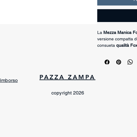
La
Mezza Manica Fo
versione compatta de
consueta
qualità Fo
progressivo e contro
utile per favorire un
“naturale”, e presen
aiuta a creare un
pa
PAZZA ZAMPA
nell’impostazione de
 rimborso
È particolarmente i
cani giovani (Jungh
copyright 2026
dal cuscino da mors
permette di spostare
superficie più “da br
anticipare difficoltà
Grazie al formato co
Leinenarbeit (lavoro 
controllo delle dista