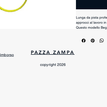
Lunga da pista profe
approcci al lavoro in
Questo modello Begi
centrato sulla traccia
anche il corretto seg
La struttura da 3 met
senza eccessi di mate
PAZZA ZAMPA
complicazioni tipiche
 rimborso
Il materiale giallo 
visibilità e una pres
copyright 2026
spessore da 2 mm.
Il robusto moschetton
durata anche durante 
Disponibile su richie
Dettagli tecnici
Lunga da pista p
Modello Beginne
Ideale per inizio 