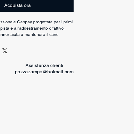
Acquista ora
ssionale Gappay progettata per i primi
 pista e all’addestramento olfattivo.
nner aiuta a mantenere il cane
 durante il lavoro iniziale, facilitando
nalamento degli oggetti lungo la pista.
ri offre gestione semplice e pratica
riale, evitando grovigli e
Assistenza clienti
 delle linee troppo lunghe.
pazzazampa@hotmail.com
neon da 25 mm garantisce elevata
a salda ma confortevole grazie allo
e nero in grafite assicura affidabilità e
utilizzi frequenti.
sta anche in altre lunghezze.
rofessionale
r
lavoro in pista