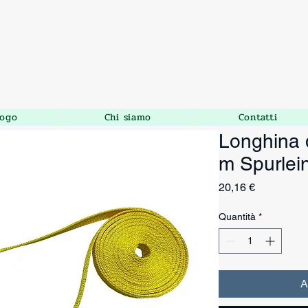
logo
Chi siamo
Contatti
Longhina 
m Spurlei
Prezzo
20,16 €
Quantità
*
A