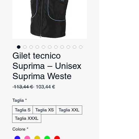
Gilet tecnico
Suprima – Unisex
Suprima Weste
Prezzo
Prezzo
 113,44 € 
103,44 €
regolare
scontato
Taglia
*
Taglia S
Taglia XS
Taglia XXL
Taglia XXXL
Colore
*