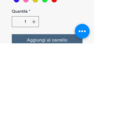
Quantità
*
Aggiungi al carrello
Acquista ora
Gilet tecnico professionale Gappay
progettato per addestramento
cinofilo, lavoro sportivo e utilizzo
operativo quotidiano.
Il modello Suprima combina
funzionalità professionale, design
Assistenza clienti
moderno e materiali di alta qualità,
pazzazampa@hotmail.com
offrendo comfort, praticità e libertà di
movimento durante il lavoro con il
Politica di rimborso
Termini e condizioni
cane.
Privacy Policy