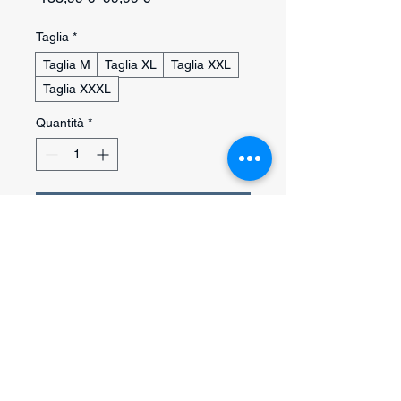
regolare
scontato
Taglia
*
Taglia M
Taglia XL
Taglia XXL
Taglia XXXL
Quantità
*
Aggiungi al carrello
Acquista ora
Gilet invernale professionale Gappay
progettato per addestramento
cinofilo, lavoro sportivo e attività
outdoor durante la stagione fredda.
Questo modello imbottito combina