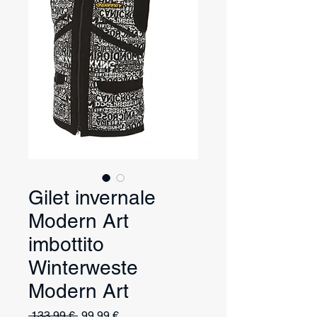
Gilet invernale
Modern Art
imbottito
Winterweste
Modern Art
Prezzo
Prezzo
 133,99 € 
99,99 €