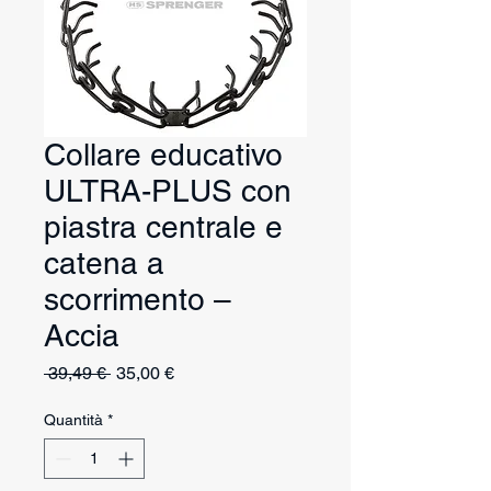
Collare educativo
ULTRA-PLUS con
piastra centrale e
catena a
scorrimento –
Accia
Prezzo
Prezzo
 39,49 € 
35,00 €
regolare
scontato
Quantità
*