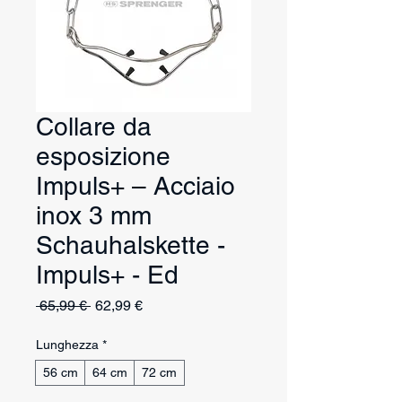
Collare da
esposizione
Impuls+ – Acciaio
inox 3 mm
Schauhalskette -
Impuls+ - Ed
Prezzo
Prezzo
 65,99 € 
62,99 €
regolare
scontato
Lunghezza
*
56 cm
64 cm
72 cm