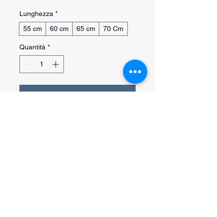
Lunghezza
*
55 cm
60 cm
65 cm
70 Cm
Quantità
*
Aggiungi al carrello
Acquista ora
Collare a catena professionale
Sprenger K9 Blue realizzato in acciaio
inox resistente con speciale
verniciatura a polvere color K9 Blue,
progettato per garantire robustezza,
stile e affidabilità durante l’utilizzo
Assistenza clienti
quotidiano.