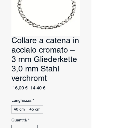
Collare a catena in
acciaio cromato –
3 mm Gliederkette
3,0 mm Stahl
verchromt
Prezzo
Prezzo
 16,00 € 
14,40 €
regolare
scontato
Lunghezza
*
40 cm
45 cm
Quantità
*