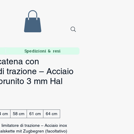
Spedizioni & resi
 catena con
di trazione – Acciaio
 brunito 3 mm Hal
4 cm
58 cm
61 cm
64 cm
limitatore di trazione – Acciaio inox
lskette mit Zugbegren (facoltativo)