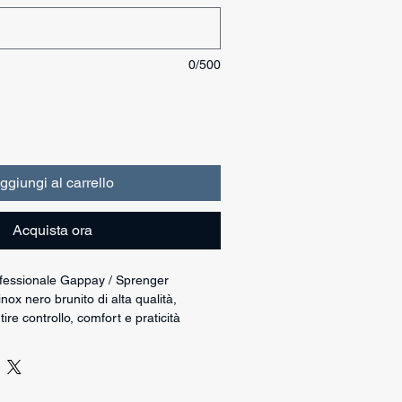
0/500
ggiungi al carrello
Acquista ora
ofessionale Gappay / Sprenger
inox nero brunito di alta qualità,
ire controllo, comfort e praticità
tidiano.
tato di catena a scorrimento con
, soluzione che facilita l’applicazione
esso tempo limita l’escursione della