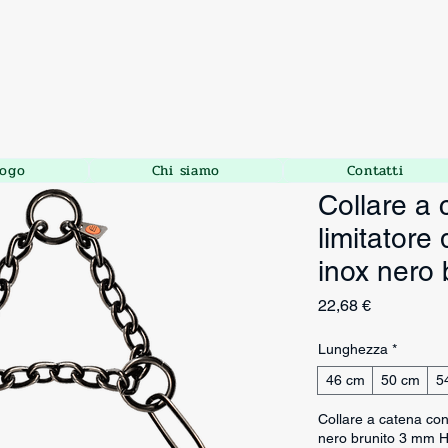
logo
Chi siamo
Contatti
Collare a
limitatore 
inox nero
Prezzo
22,68 €
Lunghezza
*
46 cm
50 cm
5
Collare a catena con 
nero brunito 3 mm Ha