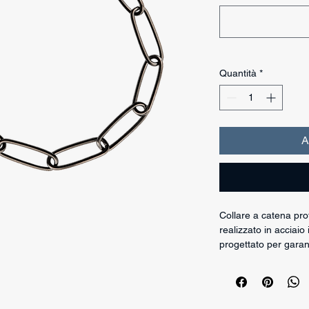
Quantità
*
A
Collare a catena pr
realizzato in acciaio 
progettato per garant
durante l’utilizzo quo
Questo modello è do
limitatore di trazione
del collare e allo st