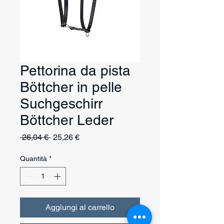
Pettorina da pista
Böttcher in pelle
Suchgeschirr
Böttcher Leder
Prezzo
Prezzo
 26,04 € 
25,26 €
regolare
scontato
Quantità
*
Aggiungi al carrello