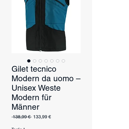
Gilet tecnico
Modern da uomo –
Unisex Weste
Modern für
Männer
Prezzo
Prezzo
 138,99 € 
133,99 €
regolare
scontato