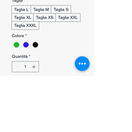
Taglia
*
Taglia L
Taglia M
Taglia S
Taglia XL
Taglia XS
Taglia XXL
Taglia XXXL
Colore
*
Quantità
*
Aggiungi al carrello
Acquista ora
Gilet tecnico professionale Gappay
progettato per addestramento
cinofilo, lavoro sportivo e utilizzo